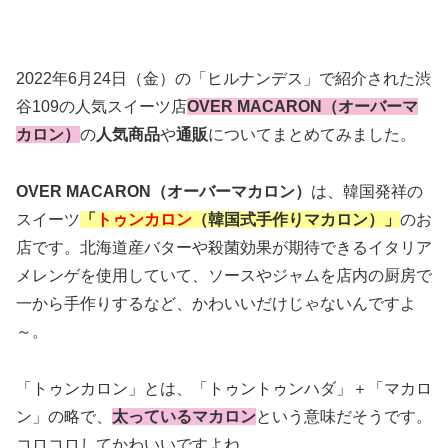
2022年6月24日（金）の「ヒルナンデス」で紹介された渋
谷109の人気スイーツ店
OVER MACARON（オーバーマ
カロン）
の
人気商品
や
通販
についてまとめてみました。
OVER MACARON（オーバーマカロン）
は、韓国発祥の
スイーツ
「
トゥンカロン
（韓国式手作りマカロン）」
のお
店です。北海道産バターや殺菌効果が期待できるイタリア
メレンゲを使用していて、ソースやジャムを店内の厨房で
一から手作りするなど、かわいいだけじゃないんですよ
～。
「トゥンカロン」とは、「トゥントゥンハダ」＋「マカロ
ン」の略で、
太っているマカロン
という意味だそうです。
コロコロしてかわいいですよね。