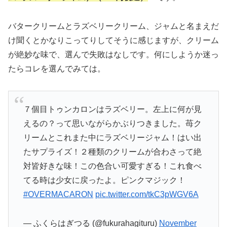
バタークリームとラズベリークリーム、ジャムと名まえだ
け聞くとかなりこってりしてそうに感じますが、クリーム
が絶妙な味で、選んで失敗はなしです。何にしようか迷っ
たらコレを選んでみては。
７個目トゥンカロンはラズベリー。左上に何が見
えるの？って思いながらかぶりつきました。苺ク
リームとこれまた中にラズベリージャム！はい出
たサプライズ！２種類のクリームが合わさって絶
対皆好きな味！この色合い可愛すぎる！これ食べ
てる時は少女に戻ったよ。ピンクマジック！
#OVERMACARON
pic.twitter.com/tkC3pWGV6A
— ふくらはぎつる (@fukurahagituru)
November