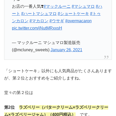
お店の一番人気❣️
#マックルーニ
#マシュマロ
#ハ
ート
#ハートマシュマロ
#ショートケーキ
#トゥ
ンカロン
#マカロン
#ウサギ
#overmacaron
pic.twitter.com/jNutMRxxsH
— マックルーニ マシュマロ製造販売
(@mcluney_sweets)
January 26, 2021
「ショートケーキ」以外にも人気商品がたくさんあります
が、第２位とおすすめをご紹介しますね。
堂々の第２位は
第2位
ラズベリー（バタークリーム×ラズベリークリー
ム×ラズベリージャム）（400円税込）
です。