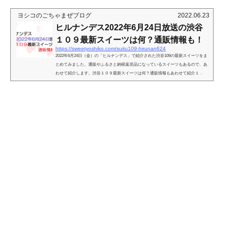
ヨシコのごちゃまぜブログ
2022.06.23
ヒルナンデス2022年6月24日放送の渋谷
１０９最新スイーツは何？通販情報も！
https://sweetyoshiko.com/suitu109-hirunan624
2022年6月24日（金）の「ヒルナンデス」で紹介された渋谷109の最新スイーツをま
とめてみました。通販やふるさと納税返戻品になっているスイーツもあるので、あ
わせて紹介します。渋谷１０９最新スイーツは何？通販情報もあわせて紹介１．
「壺芋ブリュレ」 「壺芋ブリュレすとあ」IMADA KITCHENヒルナンデスでは、
北川景子さんとバナナマンさんが試食した、オンライン販売では最短1分で完売した
こともあるという話題の「壺芋ブリュレ」。蜜がしたたる壺焼きした熟成さつまい
もに、カスタードクリームをぎゅっと詰め込んだ濃厚な味がた...