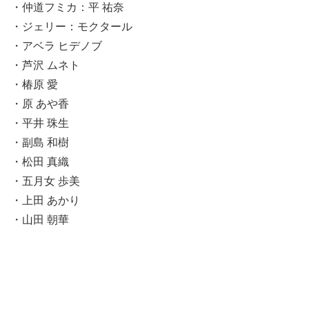
・仲道フミカ：平 祐奈
・ジェリー：モクタール
・アベラ ヒデノブ
・芦沢 ムネト
・椿原 愛
・原 あや香
・平井 珠生
・副島 和樹
・松田 真織
・五月女 歩美
・上田 あかり
・山田 朝華