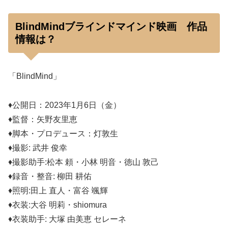
BlindMindブラインドマインド映画 作品
情報は？
「BlindMind」
♦公開日：2023年1月6日（金）
♦監督：⽮野友⾥恵
♦脚本・プロデュース：灯敦生
♦撮影: 武井 俊幸
♦撮影助手:松本 頼・小林 明音・徳山 敦己
♦録音・整音: 柳田 耕佑
♦照明:田上 直人・富谷 颯輝
♦衣装:大谷 明莉・shiomura
♦衣装助手: 大塚 由美恵 セレーネ