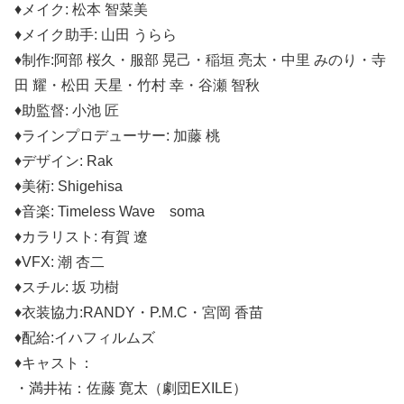
♦メイク: 松本 智菜美
♦メイク助手: 山田 うらら
♦制作:阿部 桜久・服部 晃己・稲垣 亮太・中里 みのり・寺
田 耀・松田 天星・竹村 幸・谷瀬 智秋
♦助監督: 小池 匠
♦ラインプロデューサー: 加藤 桃
♦デザイン: Rak
♦美術: Shigehisa
♦音楽: Timeless Wave soma
♦カラリスト: 有賀 遼
♦VFX: 潮 杏二
♦スチル: 坂 功樹
♦衣装協力:RANDY・P.M.C・宮岡 香苗
♦配給:​イハフィルムズ
​♦キャスト：
・満井祐：佐藤 寛太（劇団EXILE）