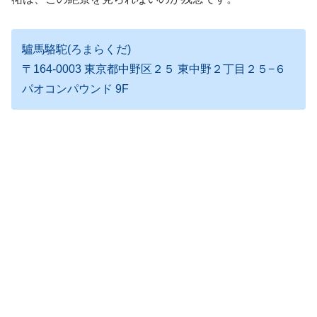
驢馬駱駝(ろまらくだ)
〒164-0003 東京都中野区２５ 東中野２丁目２５−６
パオコンパウンド 9F