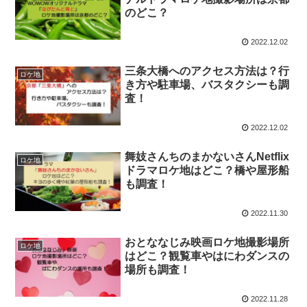
のどこ？
2022.12.02
三条大橋へのアクセス方法は？行
ロケ地
き方や駐車場、バスタクシーも調
査！
2022.12.02
舞妓さんちのまかないさんNetflix
ロケ地
ドラマロケ地はどこ？橋や屋形船
も調査！
2022.11.30
おとななじみ映画ロケ地撮影場所
ロケ地
はどこ？観覧車やはにわダンスの
場所も調査！
2022.11.28