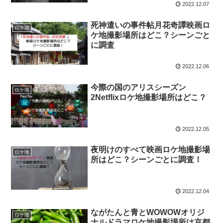
2022.12.07
死神遣いの事件帖月花奇譚映画ロ
ロケ地
ケ地撮影場所はどこ？シーンごと
に調査
2022.12.06
今際の国のアリスシーズン
ロケ地
2Netflixロケ地撮影場所はどこ？
2022.12.05
夜明けのすべて映画ロケ地撮影場
ロケ地
所はどこ？シーンごとに調査！
2022.12.04
ながたんと青とWOWOWオリジ
ロケ地
ナルドラマロケ地撮影場所は京都