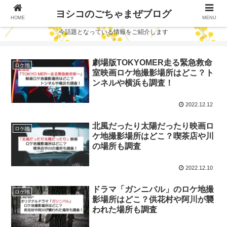
ヨシコのごちゃまぜブログ
HOME
MENU
今話題となっている情報をご紹介します
劇場版TOKYOMER走る緊急救命
ロケ地
室映画ロケ地撮影場所はどこ？ト
ンネルや横浜も調査！
2022.12.12
北風だったり太陽だったり映画ロ
ロケ地
ケ地撮影場所はどこ？喫茶店や川
の場所も調査
2022.12.10
ドラマ「ガンニバル」のロケ地撮
ロケ地
影場所はどこ？供花村や阿川が襲
われた場所も調査