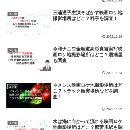
2022.11.25
三浦透子主演そばかす映画ロケ地
ロケ地
撮影場所はどこ？料亭を調査！
2022.11.24
令和ナニワ金融道高杉真宙実写映
ロケ地
画ロケ地撮影場所はどこ？居酒屋
も調査
2022.11.23
ネメシス映画ロケ地撮影場所はど
ロケ地
こ？トラック衝突場所などを調
査！
2022.11.22
水は海に向かって流れる映画ロケ
ロケ地
地撮影場所はどこ？部妻川駅も調