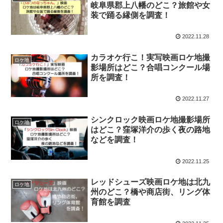
岐阜県郡上八幡のどこ？旅館や女
装で踊る縁側を調査！
2022.11.28
カラオケ行こ！実写映画ロケ地撮
ロケ地
影場所はどこ？合唱コンクール場
所を調査！
2022.11.27
シンクロック映画ロケ地撮影場所
ロケ地
はどこ？窪塚洋介の歩く夜の路地
などを調査！
2022.11.25
レッドシューズ映画ロケ地は北九
ロケ地
州のどこ？橋や商店街、リング体
育館を調査