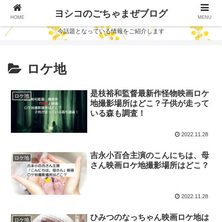
ヨシコのごちゃまぜブログ
HOME
MENU
今話題となっている情報をご紹介します
ロケ地
是枝裕和監督最新作怪物映画ロケ
ロケ地
地撮影場所はどこ？子供が走って
いる森も調査！
2022.11.28
吉永小百合主演のこんにちは、母
ロケ地
さん映画ロケ地撮影場所はどこ？
2022.11.28
ひみつのなっちゃん映画ロケ地は
ロケ地